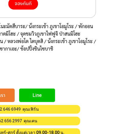
จองทันที
โนะมัตสึบาระ/ นั่งกระเช้า ภูเขาโอมูโระ / พักออน
าดมิโฮะ / จุดชมวิวภูเขาไฟฟูจิ ป่าสนมิโฮะ
น / หลวงพ่อโต ไดบุตสิ / นั่งกระเช้า ภูเขาโอมูโระ /
่านซากาเอะ/ ช้อปปิ้งชินไซบาชิ
เรา
Line
2 646 6949
คุณเฟิร์น
62 656 2997
คุณเคน
นทร์-ศุกร์ ตั้งแต่เวลา 09.00-18.00 น.