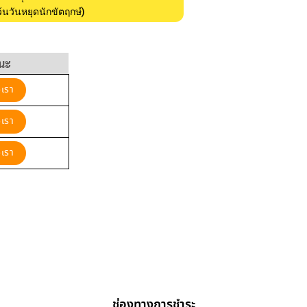
ว้นวันหยุดนักขัตฤกษ์)
นะ
อเรา
อเรา
อเรา
ช่องทางการชำระ