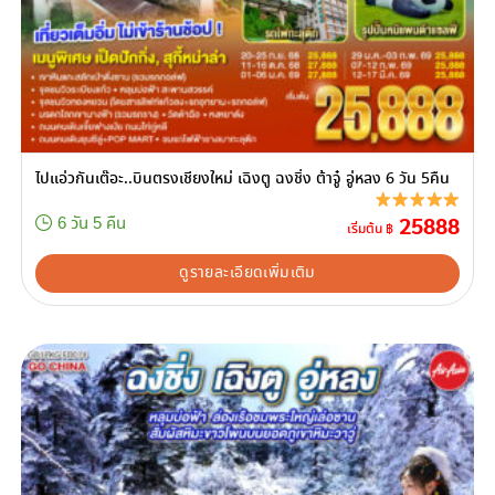
ไปแอ่วกันเต๊อะ..บินตรงเชียงใหม่ เฉิงตู ฉงชิ่ง ต้าจู๋ อู่หลง 6 วัน 5คืน
25888
6 วัน 5 คืน
เริ่มต้น ฿
ดูรายละเอียดเพิ่มเติม