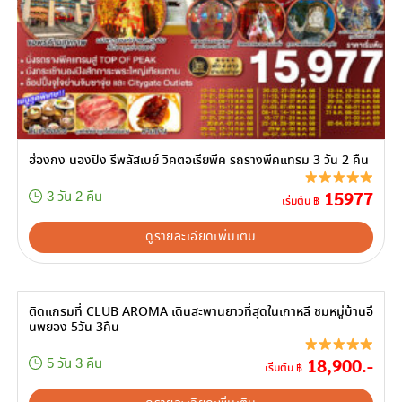
ฮ่องกง นองปิง รีพลัสเบย์ วิคตอเรียพีค รถรางพีคแทรม 3 วัน 2 คืน
15977
3 วัน 2 คืน
เริ่มต้น ฿
ดูรายละเอียดเพิ่มเติม
ติดแกรมที่ CLUB AROMA เดินสะพานยาวที่สุดในเกาหลี ชมหมู่บ้านอึ
นพยอง 5วัน 3คืน
18,900.-
5 วัน 3 คืน
เริ่มต้น ฿