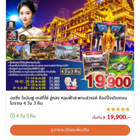
ฉงชิ่ง ใจมันฟู เทสที่ใช่ อู่หลง หลุมฟ้าสะพานสวรรค์ ช้อปปิ้งเดินถนน
โบราณ 4 วัน 3 คืน
19,900.-
4 วัน 3 คืน
เริ่มต้น ฿
ดูรายละเอียดเพิ่มเติม