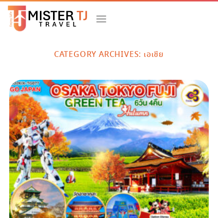
Skip
to
content
CATEGORY ARCHIVES:
เอเชีย