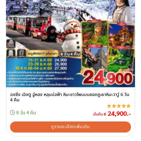
ฉงชิ่ง เฉิงตู อู่หลง หลุมบ่อฟ้า หิมะขาวโพนบนยอดภูเขาหิมะวาวู่ 6 วัน
4 คืน
24,900.-
6 วัน 4 คืน
เริ่มต้น ฿
ดูรายละเอียดเพิ่มเติม