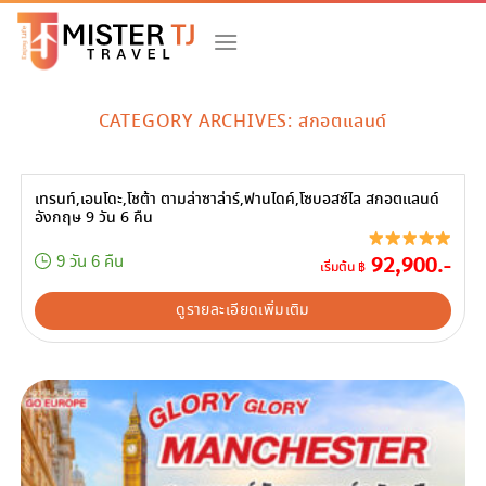
Skip
to
content
CATEGORY ARCHIVES:
สกอตแลนด์
เทรนท์,เอนโดะ,โชต้า ตามล่าซาล่าร์,ฟานไดค์,โซบอสซ์ไล สกอตแลนด์
อังกฤษ 9 วัน 6 คืน
92,900.-
9 วัน 6 คืน
เริ่มต้น ฿
ดูรายละเอียดเพิ่มเติม