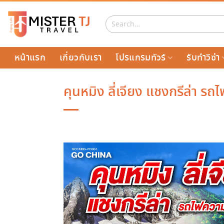
Skip
to
content
หน้าแรก
เกี่ยวกับเรา
โปรแกรมทัวร์
รับทำวีซ่า
คุนหมิง ลี่เจียง แชงกรีล่า รถไ