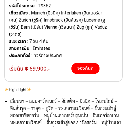
รหัสโปรแกรม
: T9352
เที่ยวเมือง
: Munich (มิวนิค) Interlaken (อินเตอร์ลา
เคน) Zurich (ซูริค) Innsbruck (อินส์บรุค) Lucerne (ลู
เซิร์น) Bern (เบิร์น) Vienna (เวียนนา) Zug (ซูก) Vaduz
(วาดุซ)
ระยะเวลา
: 7 วัน 4 คืน
สายการบิน
: Emirates
ประเภททัวร์
: ทัวร์ต่างประเทศ
เริ่มต้น ฿ 69,900.-
จองทันที
High Light
เวียนนา – ถนนคาร์ทเนอร์ – ฮัลสตัท – มิวนิค – โรเซนไฮม์ –
อินส์บรุค – วาดุซ – ซูริค – ทะเลสาบเบรียนซ์ – ขึ้นกระเช้าสู่
ยอดเขาชิลธอร์น – หมู่บ้านเลาเทอร์บรุนเน่น – อินเทอร์ลาเกน –
ทะเลสาบเบรียนซ์ – ขึ้นกระเช้าสู่ยอดเขาชิลธอร์น – หมู่บ้านเลา