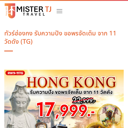
Skip
to
content
ทัวร์ฮ่องกง รับความปัง ขอพรจัดเต็ม จาก 11
วัดดัง (TG)