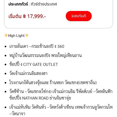
ประเภททัวร์
: ทัวร์ต่างประเทศ
เริ่มต้น ฿ 17,999.-
จองทันที
High Light
เกาะลันเตา –กระเช้านองปิ ง 360
หมู่บ้านวัฒนธรรมนองปิง พระใหญ่เทียนถาน
ช้อปปิ้ ง CITY GATE OUTLET
วัดเจ้าแม่กวนอิมฮองฮา
โรงงานกงัหันฮวงจุ้ยและ ร้านหยก วัดแชกง(เขตซาถิ่น)
วัดซีซ้าน –วัดแชกง(ไซ่กง) เจ้าแม่กวนอิม รีพัลส์เบย์ –วัดหลินฟ้า
ช้อปปิ้ง NATHAN ROAD ย่านจิมซาจุ่ย
เจ้าแม่ทับทิม วัดทินหัว –วัดหวังต้าเซียน เทพเจ้ากวนอูวัดกวนไท
–วัดนาจา