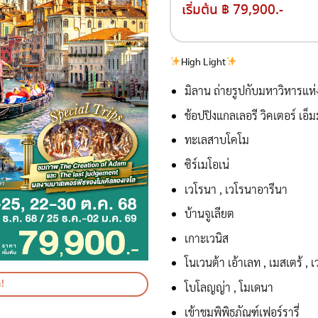
เริ่มต้น ฿ 79,900.-
High Light
มิลาน ถ่ายรูปกับมหาวิหารแห่
ช้อปปิงแกลเลอรี วิคเตอร์ เอ็
ทะเลสาบโคโม
ซิร์เมโอเน่
เวโรนา , เวโรนาอารีนา
บ้านจูเลียต
เกาะเวนิส
โนเวนต้า เอ้าเลท , เมสเตร้ , เ
!
โบโลญญ่า , โมเดนา
เข้าชมพิพิธภัณฑ์เฟอร์รารี่