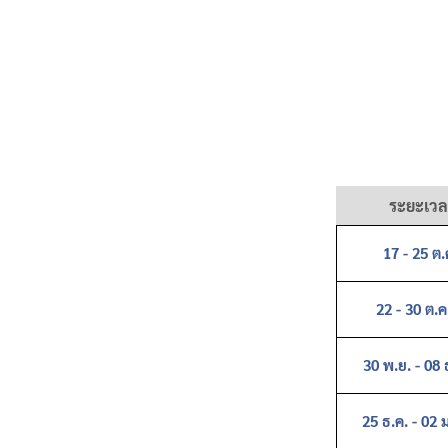
ระยะเวล
17 - 25 ต.
22 - 30 ต.
30 พ.ย. - 08 
25 ธ.ค. - 02 