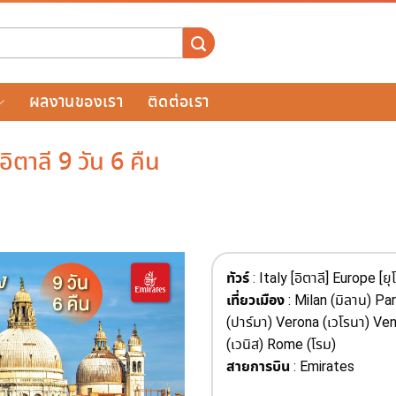
ผลงานของเรา
ติดต่อเรา
ิตาลี 9 วัน 6 คืน
ทัวร์
: Italy [อิตาลี] Europe [ยุ
เที่ยวเมือง
: Milan (มิลาน) Pa
(ปาร์มา) Verona (เวโรนา) Ve
(เวนิส) Rome (โรม)
สายการบิน
: Emirates