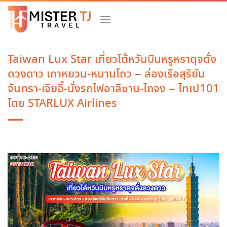
Skip
to
content
Taiwan Lux Star เที่ยวไต้หวันบินหรูหราดุจดั่ง
ดวงดาว เถาหยวน-หนานโถว – ล่องเรือสุริยัน
จันทรา-เจียอี้-นั่งรถไฟอาลีซาน-ไถจง – ไทเป101
โดย STARLUX Airlines