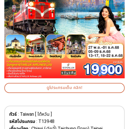
ดูโปรแกรมเต็ม คลิก!
ทัวร์
: Taiwan [ ไต้หวัน ]
รหัสโปรแกรม
: T13948
เที่ยวเมือง
: Chiayi (เจียอี้) Taichung (ไตชุง) Taipei