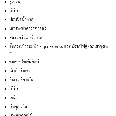
ลูเซิร์น
เบิร์น
บ่อหมีสีน้ำตาล
หอนาฬิกาดาราศาสตร์
สถานีกรินเดอร์วาร์ล
ขึ้นกระเช้าลอยฟ้า Eiger Express และ นั่งรถไฟสู่ยอดเขาจุงเฟ
รา
ชมธารน้ำแข็งยักษ์
เข้าถ้ำน้ำแข็ง
อินเทอร์ลาเก้น
เบิร์น
เจนีวา
น้ำพุเจทโด
นาฬิกาดอกไม้