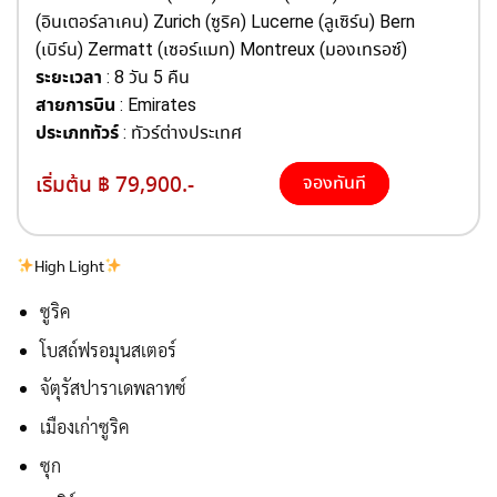
(อินเตอร์ลาเคน) Zurich (ซูริค) Lucerne (ลูเซิร์น) Bern
(เบิร์น) Zermatt (เซอร์แมท) Montreux (มองเทรอซ์)
ระยะเวลา
: 8 วัน 5 คืน
สายการบิน
: Emirates
ประเภททัวร์
: ทัวร์ต่างประเทศ
เริ่มต้น ฿ 79,900.-
จองทันที
High Light
ซูริค
โบสถ์ฟรอมุนสเตอร์
จัตุรัสปาราเดพลาทซ์
เมืองเก่าซูริค
ซุก