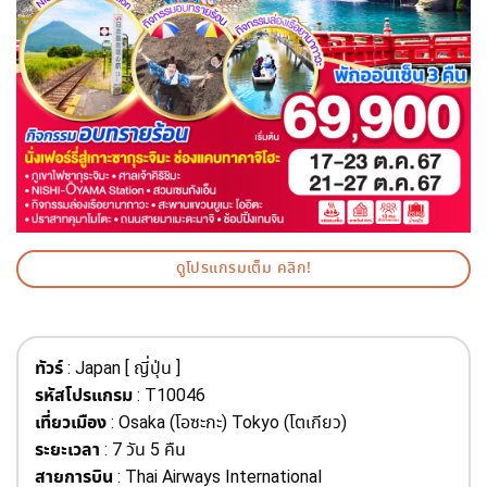
ดูโปรแกรมเต็ม คลิก!
ทัวร์
: Japan [ ญี่ปุ่น ]
รหัสโปรแกรม
: T10046
เที่ยวเมือง
: Osaka (โอซะกะ) Tokyo (โตเกียว)
ระยะเวลา
: 7 วัน 5 คืน
สายการบิน
: Thai Airways International