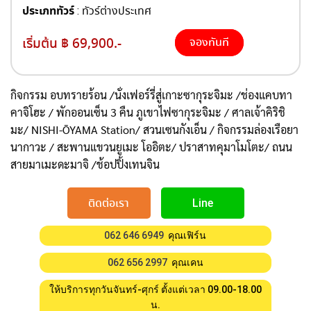
ประเภททัวร์
: ทัวร์ต่างประเทศ
เริ่มต้น ฿ 69,900.-
จองทันที
กิจกรรม อบทรายร้อน /นั่งเฟอร์รี่สู่เกาะซากุระจิมะ /ช่องแคบทา
คาจิโฮะ / พักออนเซ็น 3 คืน ภูเขาไฟซากุระจิมะ / ศาลเจ้าคิริชิ
มะ/ NISHI-ŌYAMA Station/ สวนเซนกังเอ็น / กิจกรรมล่องเรือยา
นากาวะ / สะพานแขวนยูเมะ โออิตะ/ ปราสาทคุมาโมโตะ/ ถนน
สายมาเมะดะมาจิ /ช้อปปิ้งเทนจิน
ติดต่อเรา
Line
062 646 6949
คุณเฟิร์น
062 656 2997
คุณเคน
ให้บริการทุกวันจันทร์-ศุกร์ ตั้งแต่เวลา 09.00-18.00
น.