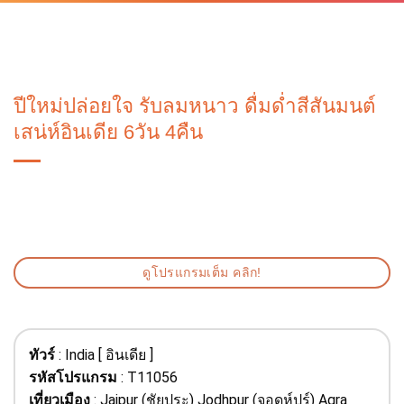
Skip
to
content
ปีใหม่ปล่อยใจ รับลมหนาว ดื่มด่ำสีสันมนต์
เสน่ห์อินเดีย 6วัน 4คืน
ดูโปรแกรมเต็ม คลิก!
ทัวร์
: India [ อินเดีย ]
รหัสโปรแกรม
: T11056
เที่ยวเมือง
: Jaipur (ชัยปุระ) Jodhpur (จอดห์ปูร์) Agra